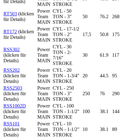
für Details)
MAIN
STROKE
Power
CYL - 50
RT503
(klicken
Team
TON - 3"
50
76.2
268
für Details)
MAIN
STROKE
Power
CYL - 17-1/2
RT172
(klicken
Team
TON - 2"
17,5
50.8
175
für Details)
MAIN
STROKE
CYL - 30
RSS302
Power
TON - 2-
(klicken für
Team
30
61.9
117
7/16"
Details)
MAIN
STROKE
RSS202
Power
CYL - 20
(klicken für
Team
TON - 1-3/4"
20
44.5
95
Details)
MAIN
STROKE
RSS2503
Power
CYL - 250
(klicken für
Team
TON - 3"
250
76
290
Details)
MAIN
STROKE
RSS1002D
Power
CYL - 100
(klicken für
Team
TON - 1-1/2"
100
38.1
144
Details)
MAIN
STROKE
RSS101
Power
CYL - 10
(klicken für
Team
TON - 1-1/2"
10
38.1
89
Details)
MAIN
STROKE