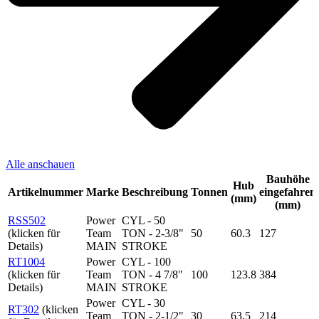
Alle anschauen
Bauhöhe
Hub
Artikelnummer
Marke
Beschreibung
Tonnen
eingefahren
(mm)
(mm)
RSS502
Power
CYL - 50
(klicken für
Team
TON - 2-3/8"
50
60.3
127
Details)
MAIN
STROKE
RT1004
Power
CYL - 100
(klicken für
Team
TON - 4 7/8"
100
123.8
384
Details)
MAIN
STROKE
Power
CYL - 30
RT302
(klicken
Team
TON - 2-1/2"
30
63.5
214