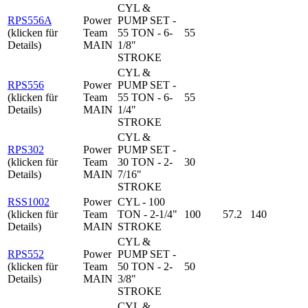
CYL &
RPS556A
Power
PUMP SET -
(klicken für
Team
55 TON - 6-
55
Details)
MAIN
1/8"
STROKE
CYL &
RPS556
Power
PUMP SET -
(klicken für
Team
55 TON - 6-
55
Details)
MAIN
1/4"
STROKE
CYL &
RPS302
Power
PUMP SET -
(klicken für
Team
30 TON - 2-
30
Details)
MAIN
7/16"
STROKE
RSS1002
Power
CYL - 100
(klicken für
Team
TON - 2-1/4"
100
57.2
140
Details)
MAIN
STROKE
CYL &
RPS552
Power
PUMP SET -
(klicken für
Team
50 TON - 2-
50
Details)
MAIN
3/8"
STROKE
CYL &