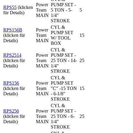
Power
PUMP SET -
RPS55
(klicken
Team
5 TON - 5-
5
für Details)
MAIN
1/4"
STROKE
CYL &
RPS156B
Power
PUMP SET
(klicken für
Team
15
W/ TOOL
Details)
MAIN
BOX
CYL &
RPS2514
Power
PUMP SET -
(klicken für
Team
25 TON - 14-
25
Details)
MAIN
1/4"
STROKE
CYL &
RPS156
Power
PUMP SET
(klicken für
Team
"C" -15 TON
15
Details)
MAIN
- 6-1/8"
STROKE
CYL &
RPS256
Power
PUMP SET -
(klicken für
Team
25 TON - 6-
25
Details)
MAIN
1/4"
STROKE