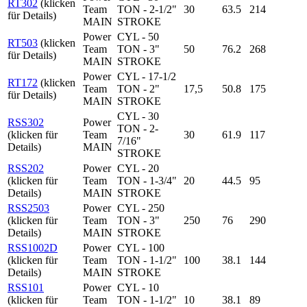
RT302
(klicken
Team
TON - 2-1/2"
30
63.5
214
für Details)
MAIN
STROKE
Power
CYL - 50
RT503
(klicken
Team
TON - 3"
50
76.2
268
für Details)
MAIN
STROKE
Power
CYL - 17-1/2
RT172
(klicken
Team
TON - 2"
17,5
50.8
175
für Details)
MAIN
STROKE
CYL - 30
RSS302
Power
TON - 2-
(klicken für
Team
30
61.9
117
7/16"
Details)
MAIN
STROKE
RSS202
Power
CYL - 20
(klicken für
Team
TON - 1-3/4"
20
44.5
95
Details)
MAIN
STROKE
RSS2503
Power
CYL - 250
(klicken für
Team
TON - 3"
250
76
290
Details)
MAIN
STROKE
RSS1002D
Power
CYL - 100
(klicken für
Team
TON - 1-1/2"
100
38.1
144
Details)
MAIN
STROKE
RSS101
Power
CYL - 10
(klicken für
Team
TON - 1-1/2"
10
38.1
89