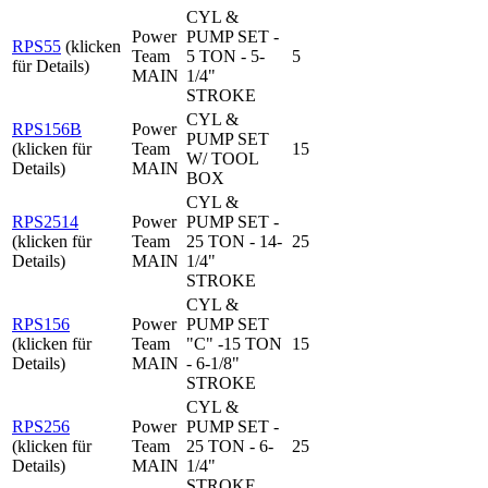
CYL &
Power
PUMP SET -
RPS55
(klicken
Team
5 TON - 5-
5
für Details)
MAIN
1/4"
STROKE
CYL &
RPS156B
Power
PUMP SET
(klicken für
Team
15
W/ TOOL
Details)
MAIN
BOX
CYL &
RPS2514
Power
PUMP SET -
(klicken für
Team
25 TON - 14-
25
Details)
MAIN
1/4"
STROKE
CYL &
RPS156
Power
PUMP SET
(klicken für
Team
"C" -15 TON
15
Details)
MAIN
- 6-1/8"
STROKE
CYL &
RPS256
Power
PUMP SET -
(klicken für
Team
25 TON - 6-
25
Details)
MAIN
1/4"
STROKE