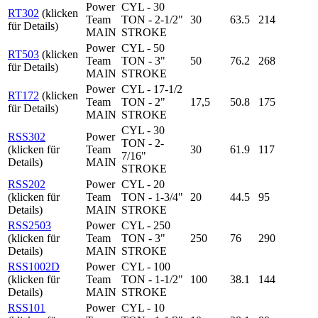
Power
CYL - 30
RT302
(klicken
Team
TON - 2-1/2"
30
63.5
214
für Details)
MAIN
STROKE
Power
CYL - 50
RT503
(klicken
Team
TON - 3"
50
76.2
268
für Details)
MAIN
STROKE
Power
CYL - 17-1/2
RT172
(klicken
Team
TON - 2"
17,5
50.8
175
für Details)
MAIN
STROKE
CYL - 30
RSS302
Power
TON - 2-
(klicken für
Team
30
61.9
117
7/16"
Details)
MAIN
STROKE
RSS202
Power
CYL - 20
(klicken für
Team
TON - 1-3/4"
20
44.5
95
Details)
MAIN
STROKE
RSS2503
Power
CYL - 250
(klicken für
Team
TON - 3"
250
76
290
Details)
MAIN
STROKE
RSS1002D
Power
CYL - 100
(klicken für
Team
TON - 1-1/2"
100
38.1
144
Details)
MAIN
STROKE
RSS101
Power
CYL - 10