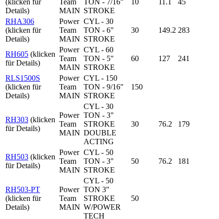
(klicken für
Team
TON - 7/16"
10
11.1
45
Details)
MAIN
STROKE
RHA306
Power
CYL - 30
(klicken für
Team
TON - 6"
30
149.2
283
Details)
MAIN
STROKE
Power
CYL - 60
RH605
(klicken
Team
TON - 5"
60
127
241
für Details)
MAIN
STROKE
RLS1500S
Power
CYL - 150
(klicken für
Team
TON - 9/16"
150
Details)
MAIN
STROKE
CYL - 30
Power
TON - 3"
RH303
(klicken
Team
STROKE
30
76.2
179
für Details)
MAIN
DOUBLE
ACTING
Power
CYL - 50
RH503
(klicken
Team
TON - 3"
50
76.2
181
für Details)
MAIN
STROKE
CYL - 50
RH503-PT
Power
TON 3"
(klicken für
Team
STROKE
50
Details)
MAIN
W/POWER
TECH