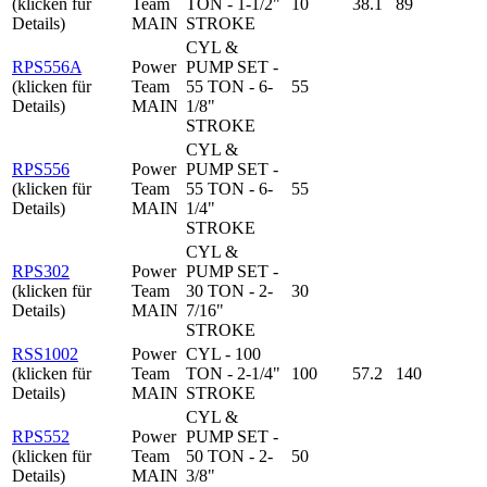
(klicken für
Team
TON - 1-1/2"
10
38.1
89
Details)
MAIN
STROKE
CYL &
RPS556A
Power
PUMP SET -
(klicken für
Team
55 TON - 6-
55
Details)
MAIN
1/8"
STROKE
CYL &
RPS556
Power
PUMP SET -
(klicken für
Team
55 TON - 6-
55
Details)
MAIN
1/4"
STROKE
CYL &
RPS302
Power
PUMP SET -
(klicken für
Team
30 TON - 2-
30
Details)
MAIN
7/16"
STROKE
RSS1002
Power
CYL - 100
(klicken für
Team
TON - 2-1/4"
100
57.2
140
Details)
MAIN
STROKE
CYL &
RPS552
Power
PUMP SET -
(klicken für
Team
50 TON - 2-
50
Details)
MAIN
3/8"