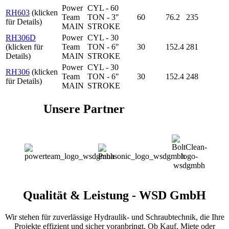
Power
CYL - 60
RH603
(klicken
Team
TON - 3"
60
76.2
235
für Details)
MAIN
STROKE
RH306D
Power
CYL - 30
(klicken für
Team
TON - 6"
30
152.4
281
Details)
MAIN
STROKE
Power
CYL - 30
RH306
(klicken
Team
TON - 6"
30
152.4
248
für Details)
MAIN
STROKE
Unsere Partner
Qualität & Leistung - WSD GmbH
Wir stehen für zuverlässige Hydraulik- und Schraubtechnik, die Ihre
Projekte effizient und sicher voranbringt. Ob Kauf, Miete oder