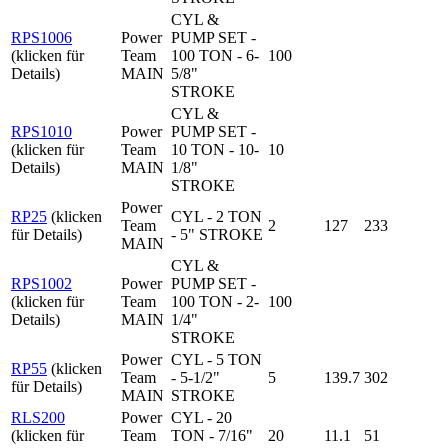
CYL &
RPS1006
Power
PUMP SET -
(klicken für
Team
100 TON - 6-
100
Details)
MAIN
5/8"
STROKE
CYL &
RPS1010
Power
PUMP SET -
(klicken für
Team
10 TON - 10-
10
Details)
MAIN
1/8"
STROKE
Power
RP25
(klicken
CYL - 2 TON
Team
2
127
233
für Details)
- 5" STROKE
MAIN
CYL &
RPS1002
Power
PUMP SET -
(klicken für
Team
100 TON - 2-
100
Details)
MAIN
1/4"
STROKE
Power
CYL - 5 TON
RP55
(klicken
Team
- 5-1/2"
5
139.7
302
für Details)
MAIN
STROKE
RLS200
Power
CYL - 20
(klicken für
Team
TON - 7/16"
20
11.1
51