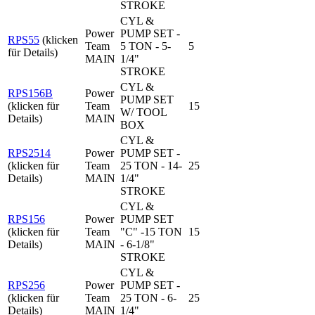
STROKE
CYL &
Power
PUMP SET -
RPS55
(klicken
Team
5 TON - 5-
5
für Details)
MAIN
1/4"
STROKE
CYL &
RPS156B
Power
PUMP SET
(klicken für
Team
15
W/ TOOL
Details)
MAIN
BOX
CYL &
RPS2514
Power
PUMP SET -
(klicken für
Team
25 TON - 14-
25
Details)
MAIN
1/4"
STROKE
CYL &
RPS156
Power
PUMP SET
(klicken für
Team
"C" -15 TON
15
Details)
MAIN
- 6-1/8"
STROKE
CYL &
RPS256
Power
PUMP SET -
(klicken für
Team
25 TON - 6-
25
Details)
MAIN
1/4"