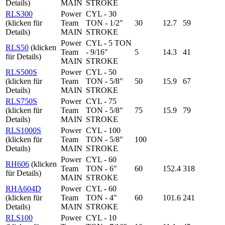
Details)
MAIN
STROKE
RLS300
Power
CYL - 30
(klicken für
Team
TON - 1/2"
30
12.7
59
Details)
MAIN
STROKE
Power
CYL - 5 TON
RLS50
(klicken
Team
- 9/16"
5
14.3
41
für Details)
MAIN
STROKE
RLS500S
Power
CYL - 50
(klicken für
Team
TON - 5/8"
50
15.9
67
Details)
MAIN
STROKE
RLS750S
Power
CYL - 75
(klicken für
Team
TON - 5/8"
75
15.9
79
Details)
MAIN
STROKE
RLS1000S
Power
CYL - 100
(klicken für
Team
TON - 5/8"
100
Details)
MAIN
STROKE
Power
CYL - 60
RH606
(klicken
Team
TON - 6"
60
152.4
318
für Details)
MAIN
STROKE
RHA604D
Power
CYL - 60
(klicken für
Team
TON - 4"
60
101.6
241
Details)
MAIN
STROKE
RLS100
Power
CYL - 10