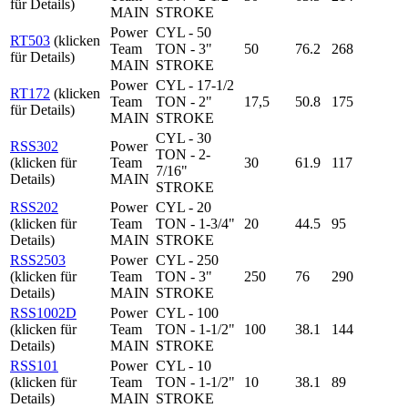
für Details)
MAIN
STROKE
Power
CYL - 50
RT503
(klicken
Team
TON - 3"
50
76.2
268
für Details)
MAIN
STROKE
Power
CYL - 17-1/2
RT172
(klicken
Team
TON - 2"
17,5
50.8
175
für Details)
MAIN
STROKE
CYL - 30
RSS302
Power
TON - 2-
(klicken für
Team
30
61.9
117
7/16"
Details)
MAIN
STROKE
RSS202
Power
CYL - 20
(klicken für
Team
TON - 1-3/4"
20
44.5
95
Details)
MAIN
STROKE
RSS2503
Power
CYL - 250
(klicken für
Team
TON - 3"
250
76
290
Details)
MAIN
STROKE
RSS1002D
Power
CYL - 100
(klicken für
Team
TON - 1-1/2"
100
38.1
144
Details)
MAIN
STROKE
RSS101
Power
CYL - 10
(klicken für
Team
TON - 1-1/2"
10
38.1
89
Details)
MAIN
STROKE