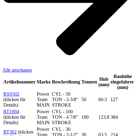
Alle anschauen
Bauhöhe
Hub
Artikelnummer
Marke
Beschreibung
Tonnen
eingefahren
(mm)
(mm)
RSS502
Power
CYL - 50
(klicken für
Team
TON - 2-3/8"
50
60.3
127
Details)
MAIN
STROKE
RT1004
Power
CYL - 100
(klicken für
Team
TON - 4 7/8"
100
123.8
384
Details)
MAIN
STROKE
Power
CYL - 30
RT302
(klicken
Team
TON - 2-1/2"
30
63.5
214