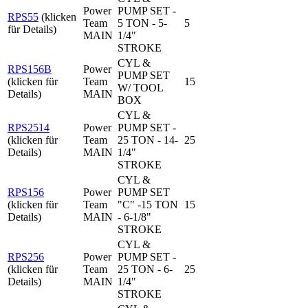
Power
PUMP SET -
RPS55
(klicken
Team
5 TON - 5-
5
für Details)
MAIN
1/4"
STROKE
CYL &
RPS156B
Power
PUMP SET
(klicken für
Team
15
W/ TOOL
Details)
MAIN
BOX
CYL &
RPS2514
Power
PUMP SET -
(klicken für
Team
25 TON - 14-
25
Details)
MAIN
1/4"
STROKE
CYL &
RPS156
Power
PUMP SET
(klicken für
Team
"C" -15 TON
15
Details)
MAIN
- 6-1/8"
STROKE
CYL &
RPS256
Power
PUMP SET -
(klicken für
Team
25 TON - 6-
25
Details)
MAIN
1/4"
STROKE