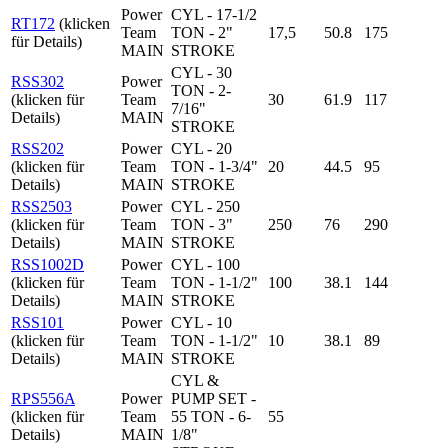
Power
CYL - 17-1/2
RT172
(klicken
Team
TON - 2"
17,5
50.8
175
für Details)
MAIN
STROKE
CYL - 30
RSS302
Power
TON - 2-
(klicken für
Team
30
61.9
117
7/16"
Details)
MAIN
STROKE
RSS202
Power
CYL - 20
(klicken für
Team
TON - 1-3/4"
20
44.5
95
Details)
MAIN
STROKE
RSS2503
Power
CYL - 250
(klicken für
Team
TON - 3"
250
76
290
Details)
MAIN
STROKE
RSS1002D
Power
CYL - 100
(klicken für
Team
TON - 1-1/2"
100
38.1
144
Details)
MAIN
STROKE
RSS101
Power
CYL - 10
(klicken für
Team
TON - 1-1/2"
10
38.1
89
Details)
MAIN
STROKE
CYL &
RPS556A
Power
PUMP SET -
(klicken für
Team
55 TON - 6-
55
Details)
MAIN
1/8"