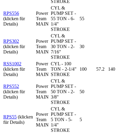
STROKE
CYL &
RPS556
Power
PUMP SET -
(klicken für
Team
55 TON - 6-
55
Details)
MAIN
1/4"
STROKE
CYL &
RPS302
Power
PUMP SET -
(klicken für
Team
30 TON - 2-
30
Details)
MAIN
7/16"
STROKE
RSS1002
Power
CYL - 100
(klicken für
Team
TON - 2-1/4"
100
57.2
140
Details)
MAIN
STROKE
CYL &
RPS552
Power
PUMP SET -
(klicken für
Team
50 TON - 2-
50
Details)
MAIN
3/8"
STROKE
CYL &
Power
PUMP SET -
RPS55
(klicken
Team
5 TON - 5-
5
für Details)
MAIN
1/4"
STROKE