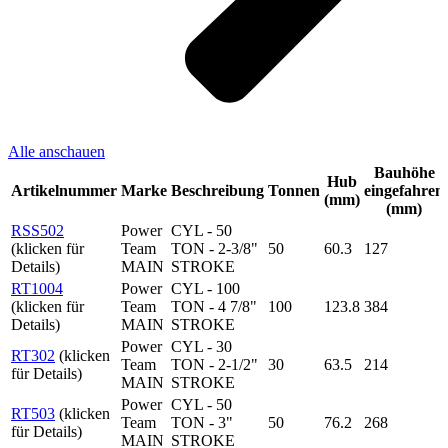
Alle anschauen
Bauhöhe
Hub
Artikelnummer
Marke
Beschreibung
Tonnen
eingefahren
(mm)
(mm)
RSS502
Power
CYL - 50
(klicken für
Team
TON - 2-3/8"
50
60.3
127
Details)
MAIN
STROKE
RT1004
Power
CYL - 100
(klicken für
Team
TON - 4 7/8"
100
123.8
384
Details)
MAIN
STROKE
Power
CYL - 30
RT302
(klicken
Team
TON - 2-1/2"
30
63.5
214
für Details)
MAIN
STROKE
Power
CYL - 50
RT503
(klicken
Team
TON - 3"
50
76.2
268
für Details)
MAIN
STROKE